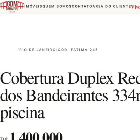
Viv
IMÓVEIS
QUEM SOMOS
CONTATO
ÁREA DO CLIENTE
/
RIO DE JANEIRO
/
CÓD. FATIMA 245
Cobertura Duplex Rec
dos Bandeirantes 33
piscina
1.400.000
R$