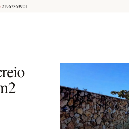
o
21967363924
reio
4m2